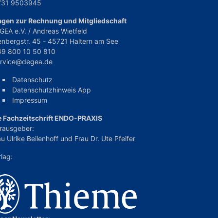
731 9503945
agen zur Rechnung und Mitgliedschaft
GEA e.V. / Andreas Wietfeld
enbergstr. 45 - 45721 Haltern am See
49 800 10 50 810
ervice@degea.de
Datenschutz
Datenschutzhinweis App
Impressum
e Fachzeitschrift ENDO-PRAXIS
rausgeber:
u Ulrike Beilenhoff
und
Frau Dr. Ute Pfeifer
rlag: