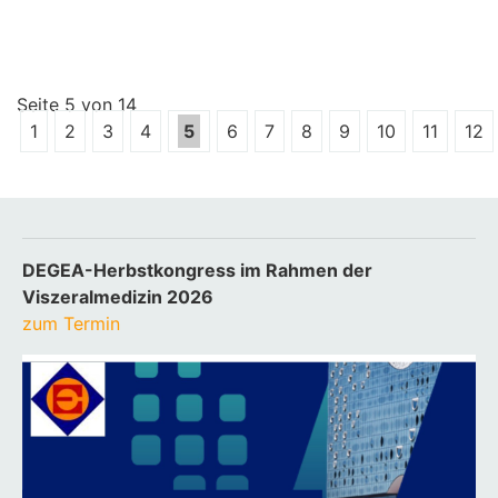
Seite 5 von 14
1
2
3
4
5
6
7
8
9
10
11
12
DEGEA-Herbstkongress im Rahmen der
Viszeralmedizin 2026
zum Termin